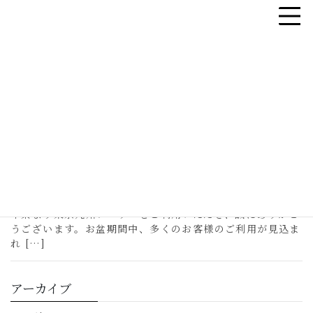
コ
ナ
ン
ビ
お知らせ
テ
ゲ
ン
ー
ツ
シ
HOME
お知らせ
2026年6月
へ
ョ
ス
ン
2026年6月
キ
に
ッ
移
プ
動
2026年6月8日
お知らせ
追加運航のお知らせ
平素より東京九州フェリーをご利用いただき、誠にありがと
うございます。お盆期間中、多くのお客様のご利用が見込ま
れ […]
アーカイブ