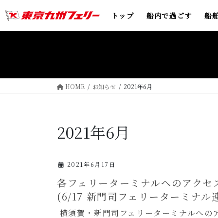
コ
ナ
トップ
船内で過ごす
船
ン
ビ
テ
ゲ
ン
ー
ツ
シ
へ
ョ
ス
ン
キ
に
HOME
お知らせ
2021年6月
ッ
移
プ
動
2021年6月
2021年6月17日
各フェリーターミナルへのアクセ
(6/17 新門司フェリーターミナ
横須賀・新門司フェリーターミナルへのア