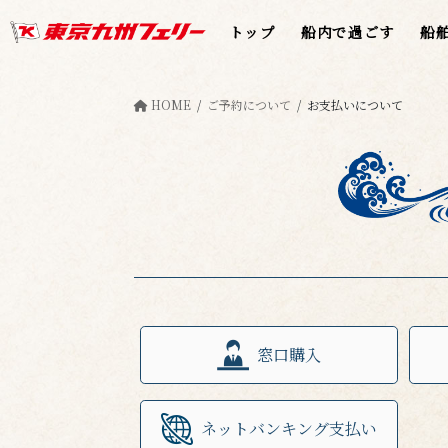
コ
ナ
トップ
船内で過ごす
船
ン
ビ
テ
ゲ
ン
ー
ツ
シ
HOME
ご予約について
お支払いについて
へ
ョ
ス
ン
キ
に
ッ
移
プ
動
窓口購入
ネットバンキング支払い