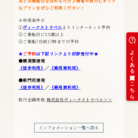
あとは乗船日を決めるだけ♪帰省や旅行にオトク
なプランをぜひご利用ください！
※利用条件※
①
ヴィーナストラベル
よりインターネット予約
②ご乗船日に55歳以上
③ご乗船7日前17時までの予約
★
ご予約
は下記リンクより好評受付中★
●横須賀港発
《徒歩利用》
／
《乗用車利用》
●新門司港発
《徒歩利用》
／
《乗用車利用》
旅行企画実施
株式会社ヴィーナストラベル＞＞
インフォメーション一覧へ戻る