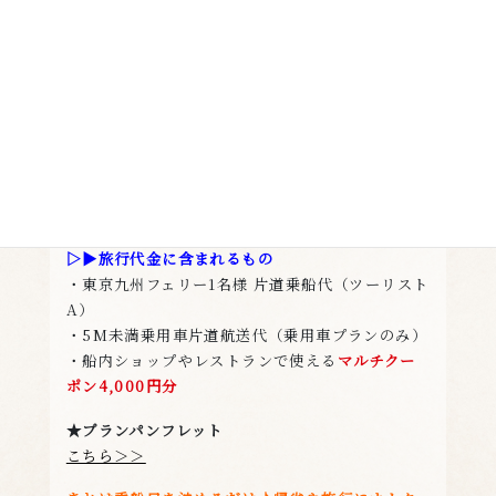
（5）ビジネス利用も！ひとり旅も！1名様からお
申込可能です！
●設定日：10月1日(木)乗船～11月28日(土)乗船ま
で
▷▶旅行代金
おひとり様
15,000円
徒歩利用
43,000円
乗用車利用
（5M未満1台）
▷▶旅行代金に含まれるもの
・東京九州フェリー1名様 片道乗船代（ツーリスト
A）
・5M未満乗用車片道航送代（乗用車プランのみ）
・船内ショップやレストランで使える
マルチクー
ポン4,000円分
★プランパンフレット
こちら＞＞