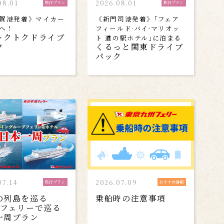
08.01
2026.08.01
旅行プラン
旅行プラン
賀港発着》マイカー
《新門司港発着》｢フェア
へ！
フィールド·バイ·マリオッ
トクトクドライブ
ト 道の駅ホテル｣に泊まる
ク
くるっと関東ドライブ
パック
07.14
2026.07.09
旅行プラン
おすすめ情報
の列島を巡る
乗船時の注意事項
のフェリーで巡る
一周プラン