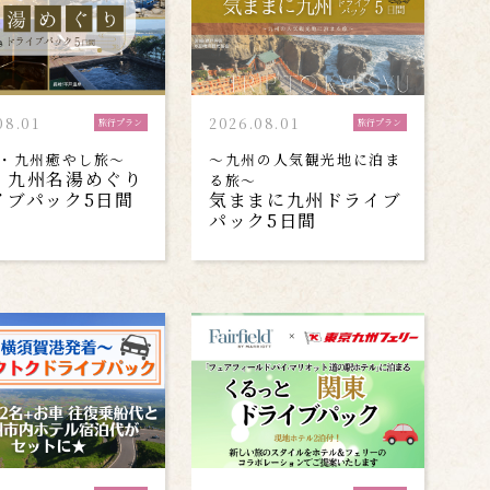
08.01
2026.08.01
旅行プラン
旅行プラン
・九州癒やし旅～
～九州の人気観光地に泊ま
・九州名湯めぐり
る旅～
イブパック5日間
気ままに九州ドライブ
パック5日間