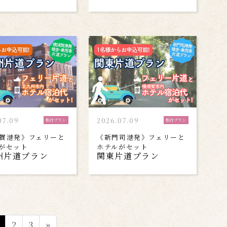
07.09
2026.07.09
旅行プラン
旅行プラン
賀港発》フェリーと
《新門司港発》フェリーと
がセット
ホテルがセット
州片道プラン
関東片道プラン
固
固
固
2
3
»