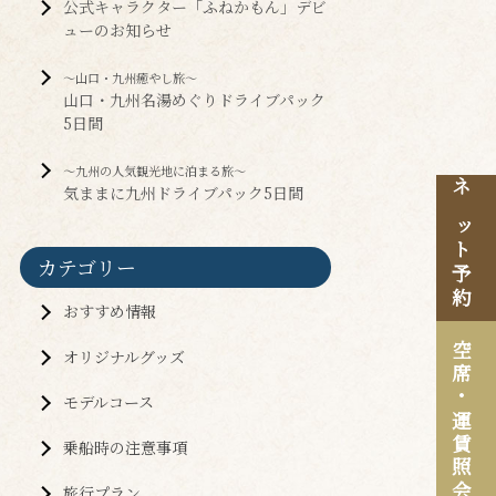
公式キャラクター「ふねかもん」デビ
ューのお知らせ
～山口・九州癒やし旅～
山口・九州名湯めぐりドライブパック
5日間
～九州の人気観光地に泊まる旅～
気ままに九州ドライブパック5日間
ネット予約
カテゴリー
おすすめ情報
空席・
オリジナルグッズ
モデルコース
運賃照会
乗船時の注意事項
旅行プラン