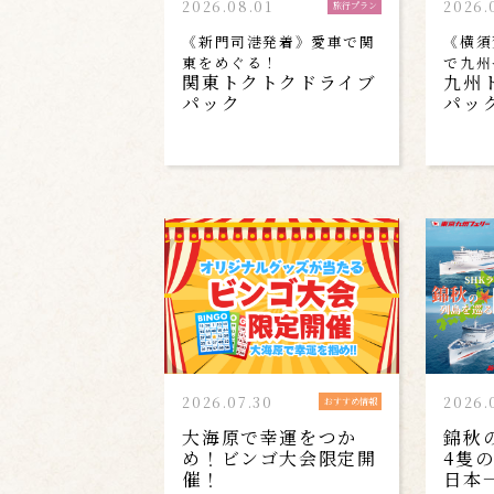
2026.08.01
2026.
旅行プラン
《新門司港発着》愛車で関
《横須
東をめぐる！
で九州
関東トクトクドライブ
九州
パック
パッ
2026.07.30
2026.
おすすめ情報
大海原で幸運をつか
錦秋
め！ビンゴ大会限定開
4隻
催！
日本