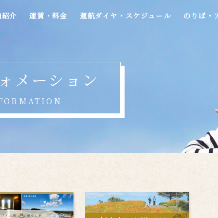
舶紹介
運賃・料金
運航ダイヤ・スケジュール
のりば・
ォメーション
FORMATION