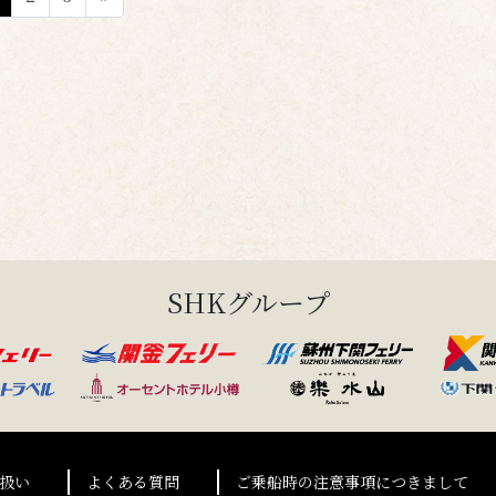
定
定
定
ペ
ペ
ペ
ー
ー
ー
ジ
ジ
ジ
SHKグループ
扱い
よくある質問
ご乗船時の注意事項につきまして