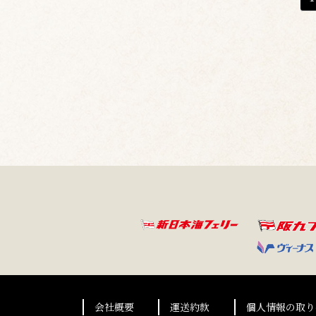
稿
ナ
ビ
ゲ
ー
シ
ョ
ン
会社概要
運送約款
個人情報の取り