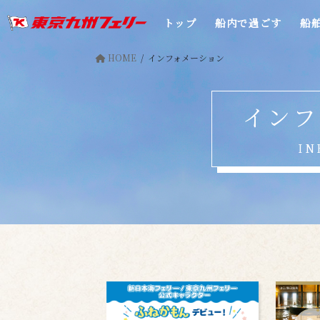
コ
ナ
トップ
船内で過ごす
船
ン
ビ
テ
ゲ
ン
ー
HOME
インフォメーション
ツ
シ
へ
ョ
インフ
ス
ン
キ
に
ッ
移
IN
プ
動