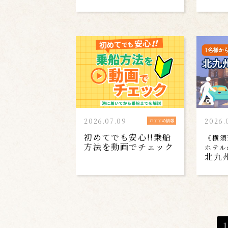
2026.07.09
2026.
おすすめ情報
初めてでも安心!!乗船
《横須
方法を動画でチェック
ホテル
北九
投
1