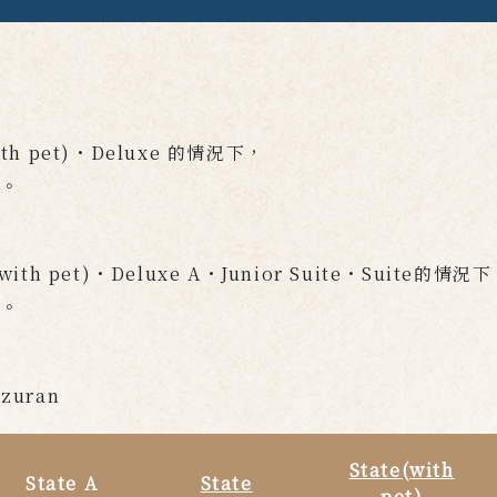
。
with pet)・Deluxe 的情況下，
費。
(with pet)・Deluxe A・Junior Suite・Suite的情況
費。
uzuran
State
(with
State A
State
pet)