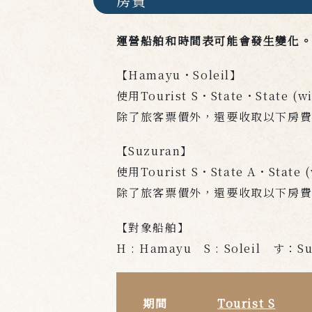
房費
運營船舶和時間表可能會發生變化
【Hamayu・Soleil】
使用Tourist S・State・State (
除了旅客票價外，還要收取以下房
【Suzuran】
使用Tourist S・State A・State 
除了旅客票價外，還要收取以下房
【對象船舶】
H : Hamayu S : Soleil す：S
期間
Tourist S