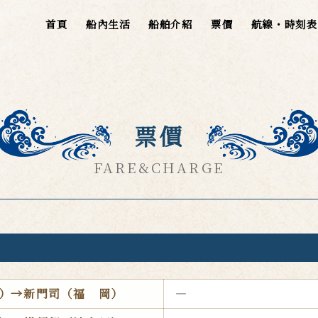
首頁
船內生活
船舶介紹
票價
航線・時刻表
票價
FARE&CHARGE
）→新門司（福
岡）
―