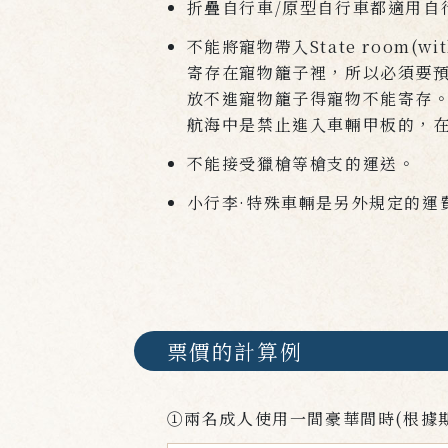
折疊自行車/原型自行車都適用自
不能將寵物帶入State room(wi
寄存在寵物籠子裡，所以必須要
放不進寵物籠子得寵物不能寄存
航海中是禁止進入車輛甲板的，
不能接受獵槍等槍支的運送。
小行李·特殊車輛是另外規定的運
票價的計算例
①兩名成人使用一間豪華間時(根據