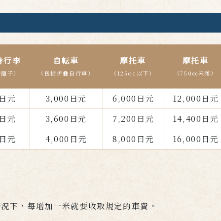
身行李
自転車
摩托車
摩托車
物籠子）
（包括折疊自行車）
（125cc以下）
（750㏄未滿）
0日元
3,000日元
6,000日元
12,000日元
0日元
3,600日元
7,200日元
14,400日元
0日元
4,000日元
8,000日元
16,000日元
情況下，每增加一米就要收取規定的車費。