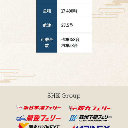
总吨
17,400
吨
航速
27.5
节
可载台
卡车
158
台
数
汽车
58
台
SHK Group