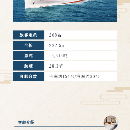
旅客定员
268名
全长
222.5ｍ
总吨
15,515吨
航速
28.3节
可载台数
卡车约154台/汽车约30台
客舱介绍