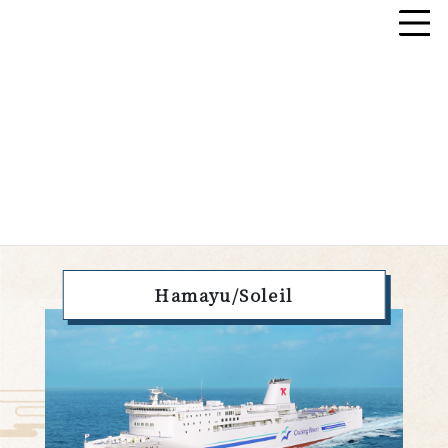
Skip
Skip
to
to
the
the
content
Navigation
HOME
船舶介绍
船舶介绍
SHIP INTRODUCTION
Hamayu/Soleil