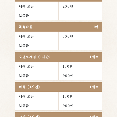
대여 요금
200엔
보증금
–
목욕타월
1매
대여 요금
300엔
보증금
–
오델로게임（1시간）
1세트
대여 요금
100엔
보증금
900엔
바둑（1시간）
1세트
대여 요금
100엔
보증금
900엔
장기（1시간）
1세트