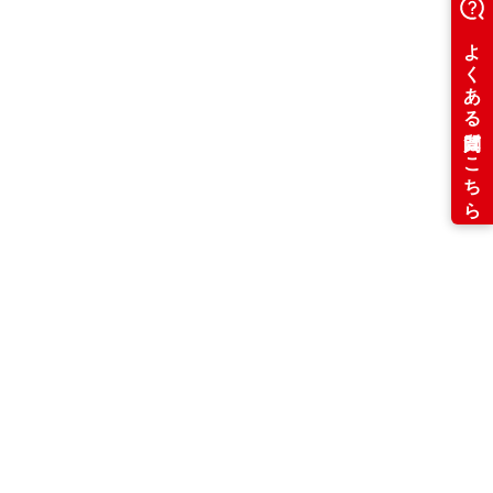
페리 안에서 운동도 가능해요♫
시간에 따라 변화하는 하늘 풍경을 즐기면서 운
동 부족 해소!
러닝머신2대・실내자전거3대 설치되어 있고
무료로 이용하실 수 있습니다.